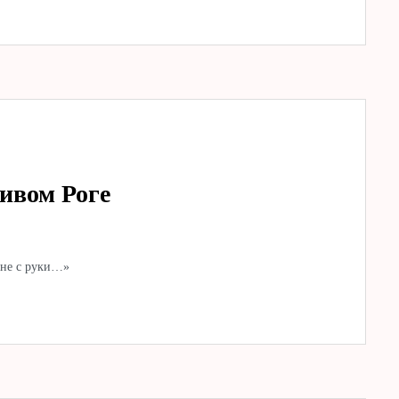
ивом Роге
 не с руки…»