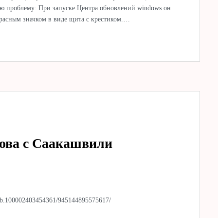
ю проблему: При запуске Центра обновлений windows он
 красным значком в виде щита с крестиком.…
ова с Саакашвили
s/vb.100002403454361/945144895575617/