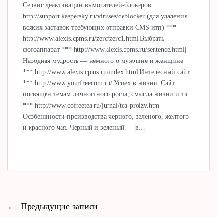
Сервис деактивации вымогателей-блокеров :
http://support.kaspersky.ru/viruses/deblocker (для удаления
всяких заставок требующих отправки CMS итп) ***
http://www.alexis.cpms.ru/zerc/zerc1.html|Выбрать
фотоаппарат *** http://www.alexis.cpms.ru/sentence.html|
Народная мудрость — немного о мужчине и женщине|
*** http://www.alexis.cpms.ru/index.html|Интересный сайт
*** http://www.yourfreedom.ru/|Успех в жизни| Сайт
посвящен темам личностного роста, смысла жизни и тп
*** http://www.coffeetea.ru/jurnal/tea-proizv.htm|
Особеннности производства черного, зеленого, желтого
и красного чая. Черный и зеленый — в…
←
Предыдущие записи