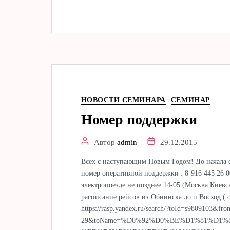
НОВОСТИ СЕМИНАРА
СЕМИНАР
Номер поддержки
Автор
admin
29.12.2015
Всех с наступающим Новым Годом! До начала с
номер оперативной поддержки : 8-916 445 26 
электропоезде не позднее 14-05 (Москва Киев
расписание рейсов из Обнинска до п.Восход ( о
https://rasp.yandex.ru/search/?toId=s9809103&
29&toName=%D0%92%D0%BE%D1%81%D1%