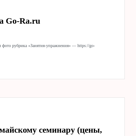
а Go-Ra.ru
 фото рубрика «Занятия-упражнения» — https://go-
 майскому семинару (цены,