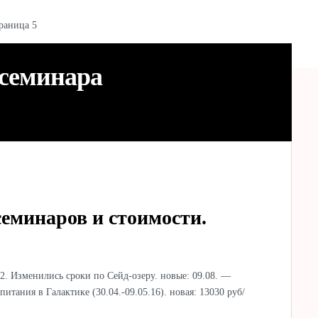
раница 5
 семинара
семинаров и стоимости.
2. Изменились сроки по Сейд-озеру. новые: 09.08. —
итания в Галактике (30.04.-09.05.16). новая: 13030 руб/