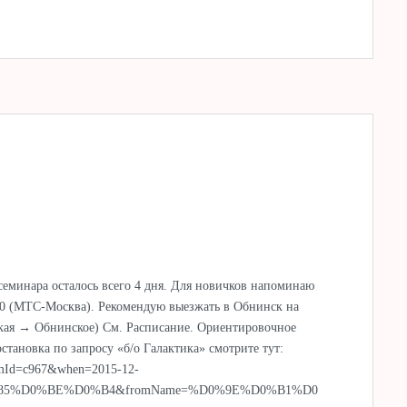
еминара осталось всего 4 дня. Для новичков напоминаю
00 (МТС-Москва). Рекомендую выезжать в Обнинск на
ская → Обнинское) См. Расписание. Ориентировочное
становка по запросу «б/о Галактика» смотрите тут:
fromId=c967&when=2015-12-
85%D0%BE%D0%B4&fromName=%D0%9E%D0%B1%D0