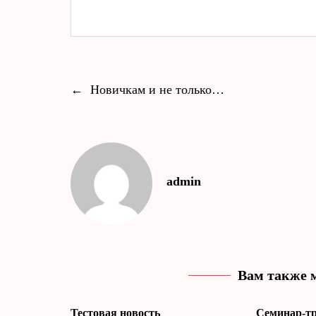
←
Новичкам и не только…
admin
Вам также 
Тестовая новость
Cеминар-тр