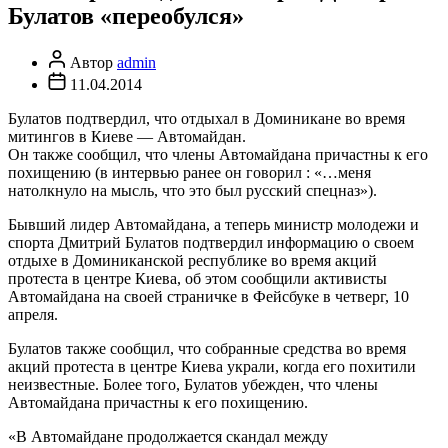
Булатов «переобулся»
Автор
Автор
admin
записи
Дата
11.04.2014
записи
Булатов подтвердил, что отдыхал в Доминикане во время
митингов в Киеве — Автомайдан.
Он также сообщил, что члены Автомайдана причастны к его
похищению (в интервью ранее он говорил : «…меня
натолкнуло на мысль, что это был русский спецназ»).
Бывший лидер Автомайдана, а теперь министр молодежи и
спорта Дмитрий Булатов подтвердил информацию о своем
отдыхе в Доминиканской республике во время акций
протеста в центре Киева, об этом сообщили активисты
Автомайдана на своей страничке в Фейсбуке в четверг, 10
апреля.
Булатов также сообщил, что собранные средства во время
акций протеста в центре Киева украли, когда его похитили
неизвестные. Более того, Булатов убежден, что члены
Автомайдана причастны к его похищению.
«В Автомайдане продолжается скандал между