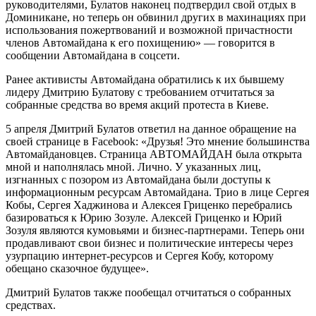
руководителями, Булатов наконец подтвердил свой отдых в
Доминикане, но теперь он обвинил других в махинациях при
использования пожертвований и возможной причастности
членов Автомайдана к его похищению» — говорится в
сообщении Автомайдана в соцсети.
Ранее активисты Автомайдана обратились к их бывшему
лидеру Дмитрию Булатову с требованием отчитаться за
собранные средства во время акций протеста в Киеве.
5 апреля Дмитрий Булатов ответил на данное обращение на
своей странице в Facebook: «Друзья! Это мнение большинства
Автомайдановцев. Страница АВТОМАЙДАН была открыта
мной и наполнялась мной. Лично. У указанных лиц,
изгнанных с позором из Автомайдана были доступы к
информационным ресурсам Автомайдана. Трио в лице Сергея
Кобы, Сергея Хаджинова и Алексея Гриценко перебрались
базироваться к Юрию Зозуле. Алексей Гриценко и Юрий
Зозуля являются кумовьями и бизнес-партнерами. Теперь они
продавливают свои бизнес и политические интересы через
узурпацию интернет-ресурсов и Сергея Кобу, которому
обещано сказочное будущее».
Дмитрий Булатов также пообещал отчитаться о собранных
средствах.