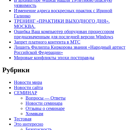
В архиваторе WinRar нашли 19-летнюю опасную
уязвимость
Изменение адреса воскресных практик с Ириной
Галинко
ТРЕНИНГ «ПРАКТИКИ ВЫХОДНОГО ДНЯ».
МОСКВА.
Ошибка Ваш компьютер оборудован процессором
предназначенным для последней версии Windows
Запрет платного контента в МТС
Лишить Филиппа Киркорова звания «Народный артист
Российской Федерации»
Мировые конфликты эпохи постправды
Рубрики
Новости мира
Новости сайта
СЕМИНАР
Вопросы — Ответы
Новости семинара
Отзывы о семинаре
Хомякам
Тестовая
Это интересно
Безопасность