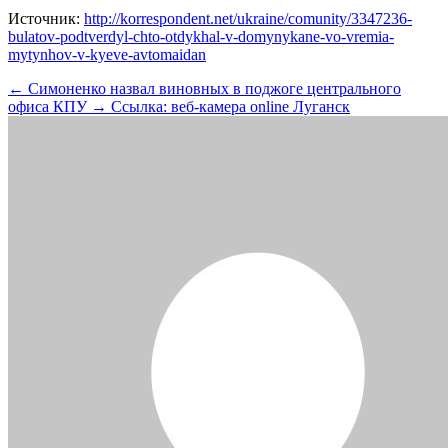
Источник:
http://korrespondent.net/ukraine/comunity/3347236-
bulatov-podtverdyl-chto-otdykhal-v-domynykane-vo-vremia-
mytynhov-v-kyeve-avtomaidan
←
Симоненко назвал виновных в поджоге центрального
офиса КПУ
→
Ссылка: веб-камера online Луганск