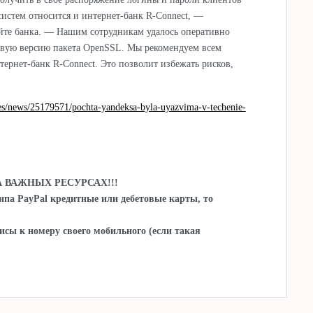
систем относится и интернет-банк R-Connect, —
йте банка. — Нашим сотрудникам удалось оперативно
овую версию пакета OpenSSL. Мы рекомендуем всем
тернет-банк R-Connect. Это позволит избежать рисков,
es/news/25179571/pochta-yandeksa-byla-uyazvima-v-techenie-
 ВАЖНЫХ РЕСУРСАХ!!!
типа PayPal кредитные или дебетовые карты, то
исы к номеру своего мобильного (если такая