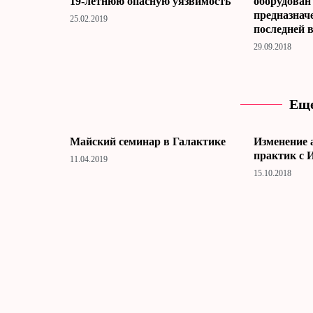
19-летнюю опасную уязвимость
оборудован
предназнач
25.02.2019
последней 
29.09.2018
Еще
Майский семинар в Галактике
Изменение 
практик с 
11.04.2019
15.10.2018