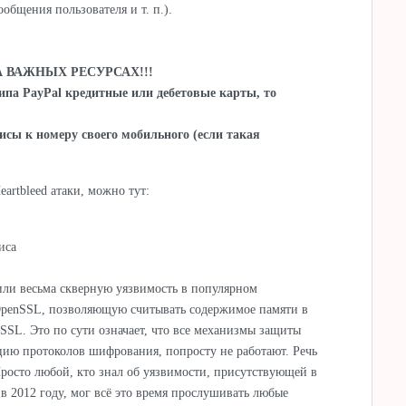
ообщения пользователя и т. п.).
 ВАЖНЫХ РЕСУРСАХ!!!
типа PayPal кредитные или дебетовые карты, то
исы к номеру своего мобильного (если такая
artbleed атаки, можно тут:
иса
или весьма скверную уязвимость в популярном
OpenSSL, позволяющую считывать содержимое памяти в
SL. Это по сути означает, что все механизмы защиты
ию протоколов шифрования, попросту не работают. Речь
Просто любой, кто знал об уязвимости, присутствующей в
в 2012 году, мог всё это время прослушивать любые