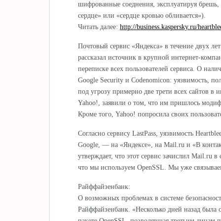
шифрованные соеднения, эксплуатируя брешь, 
сердце» или «сердце кровью обливается»).
Читать далее:
http://business.kaspersky.ru/heartb
Почтовый сервис «Яндекса» в течение двух ле
рассказал источник в крупной интернет-компа
переписке всех пользователей сервиса. О нал
Google Security и Codenomicon: уязвимость, п
под угрозу примерно две трети всех сайтов в 
Yahoo!, заявили о том, что им пришлось модиф
Кроме того, Yahoo! попросила своих пользоват
Согласно сервису LastPass, уязвимость Heartble
Google, — на «Яндексе», на Mail.ru и «В конта
утверждает, что этот сервис зачислил Mail.ru 
что мы используем OpenSSL. Мы уже связывае
Райффайзенбанк:
О возможных проблемах в системе безопасност
Райффайзенбанк. «Несколько дней назад была 
пакете OpenSSL, позволявшая третьим лицам п