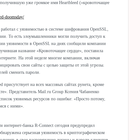
получившую уже громкое имя Heartbleed («кровоточащее
leed-doomsday/
т работал с уязвимостью в системе шифрования OpenSSL,
нии. То есть злоумышленники могли получить доступ к
ичии уязвимости в OpenSSL на днях сообщили компании
олучившая название «Кровоточащее сердце», поставила
интернете. На этой неделе многие компании, включая
ицировать свои сайты с целью защиты от этой угрозы.
елей сменить пароли.
ed присутствует на всех массовых сайтах рунета, кроме
кте». Представитель Mail.ru Group Ксения Чабаненко
в список уязвимых ресурсов по ошибке: «Просто потому,
мся с ними».
и интернет-банка R-Connect сегодня предупредил
обнаружена серьезная уязвимость в криптографическом
олучить в свое распоряжение логины и пароли клиентов