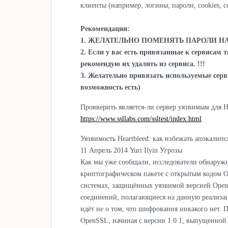
клиенты (например, логины, пароли, cookies, с
Рекомендации:
1. ЖЕЛАТЕЛЬНО ПОМЕНЯТЬ ПАРОЛИ НА
2. Если у вас есть привязанные к сервисам 
рекомендую их удалить из сервиса. !!!
3. Желательно привязать используемые серв
возможность есть)
Провверить является-ли сервер уязвимым для He
https://www.ssllabs.com/ssltest/index.html
Уязвимость Heartbleed: как избежать апокалипс
11 Апрель 2014 Yuri Ilyin Угрозы
Как мы уже сообщали, исследователи обнаруж
криптографическом пакете с открытым кодом 
системах, защищённых уязвимой версией OpenS
соединений, полагающиеся на данную реализац
идёт не о том, что шифрования никакого нет. 
OpenSSL, начиная с версии 1.0.1, выпущенной 