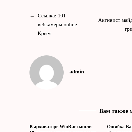
←
Ссылка: 101
Активист майд
вебкамеры online
гр
Крым
admin
Вам также 
В архиваторе WinRar нашли
Ошибка Ва