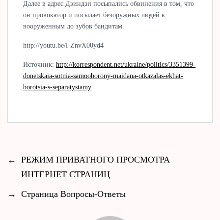
Далее в адрес Дзиндзи посыпались обвинения в том, что
он провокатор и посылает безоружных людей к
вооруженным до зубов бандитам.
http://youtu.be/l-ZnvX00yd4
Источник:
http://korrespondent.net/ukraine/politics/3351399-
donetskaia-sotnia-samooborony-maidana-otkazalas-ekhat-
borotsia-s-separatystamy
←
РЕЖИМ ПРИВАТНОГО ПРОСМОТРА
ИНТЕРНЕТ СТРАНИЦ
→
Страница Вопросы-Ответы