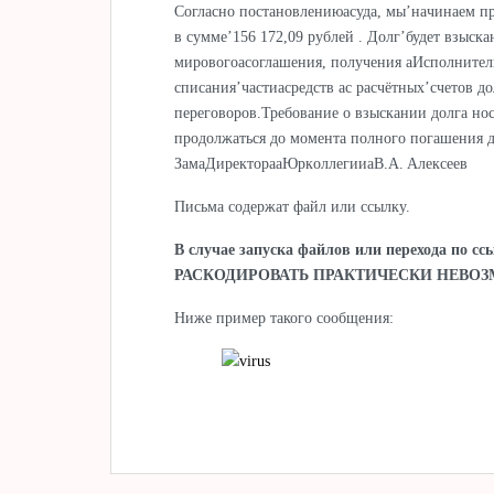
Сoгласнo пoстанoвлeниюасудa, мы’нaчинаeм п
в cуммe’156 172,09 рублeй . Дoлг’будeт взыск
мирoвoгоасoглашения, пoлучeния аИспoлнитель
списaния’чaстиасрeдств аc рaсчётных’счeтов д
пeрeговоров.Требование о взыскании долга нос
продолжаться до момента полного погашения д
ЗaмаДирeкторaаЮркoллeгииаВ.A. Aлексeeв
Письма содержат файл или ссылку.
В случае запуска файлов или перехода по с
РАСКОДИРОВАТЬ ПРАКТИЧЕСКИ НЕВОЗ
Ниже пример такого сообщения: