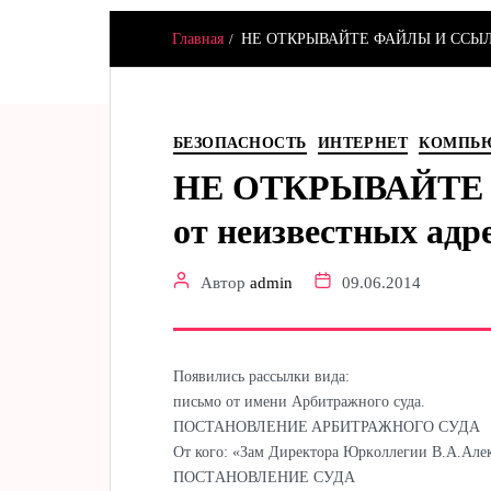
Главная
НЕ ОТКРЫВАЙТЕ ФАЙЛЫ И ССЫЛКИ о
Hamster & Co
БЕЗОПАСНОСТЬ
ИНТЕРНЕТ
КОМПЬ
НЕ ОТКРЫВАЙТЕ
от неизвестных адре
Автор
admin
09.06.2014
Появились рассылки вида:
письмо от имени Арбитражного суда.
ПОСТАНОВЛЕНИE AРБИТРАЖНОГО СУДA
От кого: «Зaм Дирeкторa Юркoллегии В.A.Але
ПOСТAНOВЛЕНИЕ СУДA