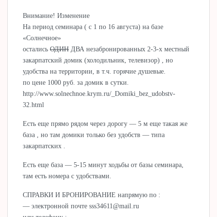
Внимание! Изменение
На период семинара ( с 1 по 16 августа) на базе
«Солнечное»
остались
ОДИН
ДВА незабронированных 2-3-х местный
закарпатский домик (холодильник, телевизор) , но
удобства на территории, в т.ч. горячие душевые.
по цене 1000 руб. за домик в сутки.
http://www.solnechnoe.krym.ru/_Domiki_bez_udobstv-
32.html
Есть еще прямо рядом через дорогу — 5 м еще такая же
база , но там домики только без удобств — типа
закарпатских .
Есть еще база — 5-15 минут ходьбы от базы семинара,
там есть номера с удобствами.
СПРАВКИ И БРОНИРОВАНИЕ напрямую по :
— электронной почте sss34611@mail.ru