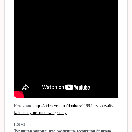
Источник:
http://video.vesti.ua/donbass/1166-btry-vyrvalis-
iz-blokady-pri-pomowi-granaty
Позже:
Турчинов заявил, что воздушно-десантная бригада,