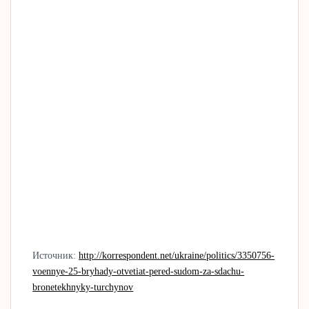
Источник:
http://korrespondent.net/ukraine/politics/3350756-
voennye-25-bryhady-otvetiat-pered-sudom-za-sdachu-
bronetekhnyky-turchynov