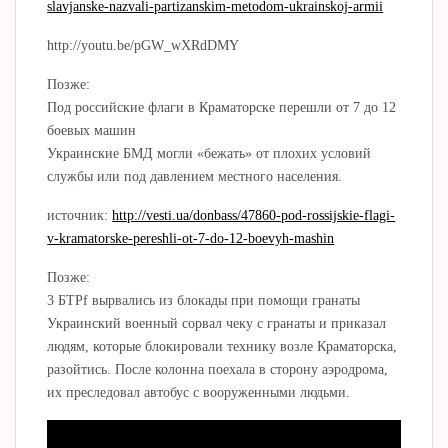
slavjanske-nazvali-partizanskim-metodom-ukrainskoj-armii
http://youtu.be/pGW_wXRdDMY
Позже:
Под российские флаги в Краматорске перешли от 7 до 12
боевых машин
Украинские БМД могли «бежать» от плохих условий
службы или под давлением местного населения.
источник:
http://vesti.ua/donbass/47860-pod-rossijskie-flagi-
v-kramatorske-pereshli-ot-7-do-12-boevyh-mashin
Позже:
3 БТРf вырвались из блокады при помощи гранаты
Украинский военный сорвал чеку с гранаты и приказал
людям, которые блокировали технику возле Краматорска,
разойтись. После колонна поехала в сторону аэродрома,
их преследовал автобус с вооруженными людьми.