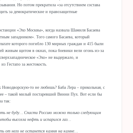
зывания. Но потом прекратила «за отсутствием состава
удить за демократические и правозащитные
останции «Эхо Москвы», когда назвала Шамиля Басаева
тным западником». Того самого Басаева, который
ультате которого погибло 130 мирных граждан и 415 были
тей живым щитом в окнах, пока боевики вели огонь из-за
сверхзападническое «Эхо» не выдержало, и
из Гестапо за жестокость.
к Новодворскую-то не любишь? Баба Лера – прикольная, с
нее – такой милый постаревший Винни Пух. Вот если бы
а так:
тать не буду… Спасти Россию можно только следующим
 чтобы высохла нефть и испарился газ…
ть от него не останется камня на камне…