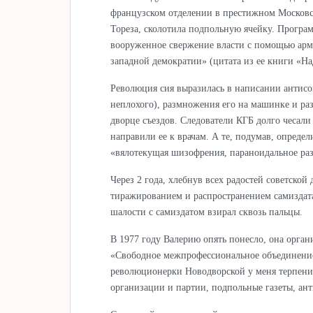
французском отделении в престижном Московс
Тореза, сколотила подпольную ячейку. Програ
вооруженное свержение власти с помощью арм
западной демократии» (цитата из ее книги «Н
Революция сия выразилась в написании антисове
неплохого), размножения его на машинке и раз
дворце съездов. Следователи КГБ долго чесали 
направили ее к врачам. А те, подумав, опреде
«вялотекущая шизофрения, параноидальное раз
Через 2 года, хлебнув всех радостей советской
тиражированием и распространением самиздата
шалости с самиздатом взирал сквозь пальцы.
В 1977 году Валерию опять понесло, она орг
«Свободное межпрофессиональное объединение
революционерки Новодворской у меня терпени
организации и партии, подпольные газеты, а