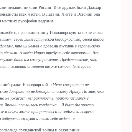
ыми ненавистниками России. В ее друзьях были Джохар
ионалисты всех мастей. В Латвии, Литве и Эстонии она
ы местных русофобов ведрами.
 полюбить правозащитницу Новодворскую за такие слова:
ытьем, своей лингвистической бездарностью, своей тягой
лагам, что их нельзя с правами пускать в европейскую
о сделали. А когда Нарва требует себе автономии, для
етухов» дать им самоуправление. Представляете, что
ламент Эстонии ответят то же самое».
(интервью
 и либералки Новодворской:
«Меня совершенно не
ская Америка по недемократическому Ираку. По мне, чем
нно не ужасает неприятность, приключившаяся с
 из Японии получилась конфетка… Я была бы просто
ые и немыслимые приоритеты и не забывали вовремя
 либерального пути и плохо себя ведет…»
пропаганда гражданской войны и разжигание