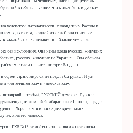
ически образованным человеком, настоящим русским
обравший в себя все лучшее, что может быть в русском
е».
была человеком, патологически ненавидящим Россию в
нском. Да что там, в одной из статей она описывает
м в каждой строчке ненависти – больше чем слов.
всех без исключения. Она ненавидела русских, живущих
ибалтике, русских, живущих на Украине… Она обожала
е рабочим столом на висел портрет Бандеры…
и в одной стране мира ей не подали бы руки… И уж
ее и «интеллигентом» и «демократом».
 оговоркой – особый, РУССКИЙ демократ. Русские
, рукоплещущие атомной бомбардировке Японии, в рядах
хурдия… Хорошо, что в последнее время таких
лучае, я на это надеюсь.
рургии ГКБ №13 от инфекционно-токсического шока.