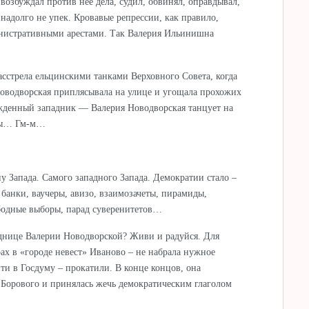
озбуждал против нее дела, судил, обвинял, оправдывал,
 надолго не упек. Кровавые репрессии, как правило,
нистративными арестами. Так Валерия Ильинишна
расстрела ельцинскими танками Верховного Совета, когда
Новодворская приплясывала на улице и угощала прохожих
денный западник — Валерия Новодворская танцует на
аны… Гм-м…
ну Запада. Самого западного Запада. Демократии стало –
 банки, ваучеры, авизо, взаимозачеты, пирамиды,
бодные выборы, парад суверенитетов…
паднице Валерии Новодворской? Живи и радуйся. Для
ах в «городе невест» Иваново – не набрала нужное
ти в Госдуму – прокатили. В конце концов, она
Борового и принялась жечь демократическим глаголом