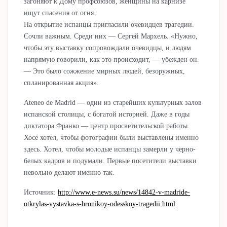
загоняют к Дому профсоюзов, женщины на карнизе
ищут спасения от огня.
На открытие испанцы пригласили очевидцев трагедии.
Сочли важным. Среди них — Сергей Мархель. «Нужно,
чтобы эту выставку сопровождали очевидцы, и людям
напрямую говорили, как это происходит, — убежден он.
— Это было сожжение мирных людей, безоружных,
спланированная акция».
Ateneo de Madrid — один из старейших культурных залов
испанской столицы, с богатой историей. Даже в годы
диктатора Франко — центр просветительской работы.
Хосе хотел, чтобы фотографии были выставлены именно
здесь. Хотел, чтобы молодые испанцы замерли у черно-
белых кадров и подумали. Первые посетители выставки
невольно делают именно так.
Источник:
http://www.e-news.su/news/14842-v-madride-
otkrylas-vystavka-s-hronikoy-odesskoy-tragedii.html