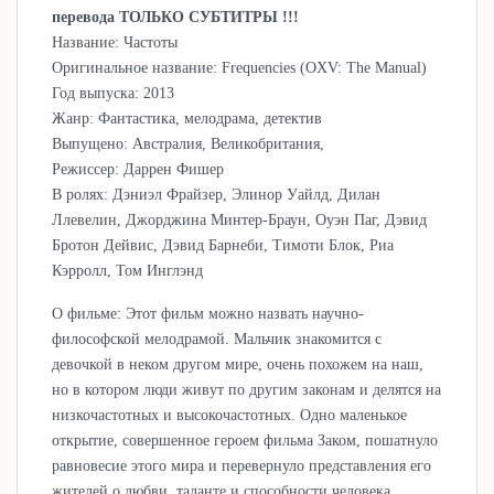
перевода ТОЛЬКО СУБТИТРЫ !!!
Название: Частоты
Оригинальное название: Frequencies (OXV: The Manual)
Год выпуска: 2013
Жанр: Фантастика, мелодрама, детектив
Выпущено: Австралия, Великобритания,
Режиссер: Даррен Фишер
В ролях: Дэниэл Фрайзер, Элинор Уайлд, Дилан
Ллевелин, Джорджина Минтер-Браун, Оуэн Паг, Дэвид
Бротон Дейвис, Дэвид Барнеби, Тимоти Блок, Риа
Кэрролл, Том Инглэнд
О фильме: Этот фильм можно назвать научно-
философской мелодрамой. Мальчик знакомится с
девочкой в неком другом мире, очень похожем на наш,
но в котором люди живут по другим законам и делятся на
низкочастотных и высокочастотных. Одно маленькое
открытие, совершенное героем фильма Заком, пошатнуло
равновесие этого мира и перевернуло представления его
жителей о любви, таланте и способности человека