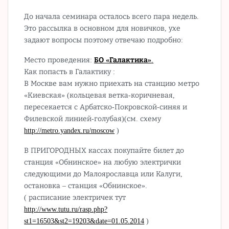
До начала семинара осталось всего пара недель.
Это рассылка в основном для новичков, ухе
задают вопросы поэтому отвечаю подробно:
Место проведения:
БО «Галактика»
.
Как попасть в Галактику :
В Москве вам нужно приехать на станцию метро
«Киевская» (кольцевая ветка-коричневая,
пересекается с Арбатско-Покровской-синяя и
Филевской линией-голубая)(см. схему
http://metro.yandex.ru/moscow
)
В ПРИГОРОДНЫХ кассах покупайте билет до
станция «Обнинское» на любую электрички
следующими до Малоярославца или Калуги,
остановка – станция «Обнинское».
( расписание электричек тут
http://www.tutu.ru/rasp.php?
st1=16503&st2=19203&date=01.05.2014
)