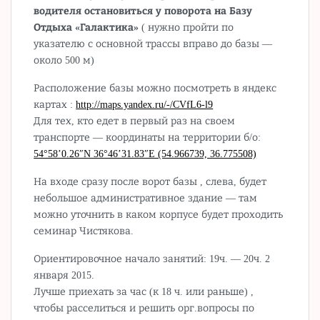
водителя остановиться у поворота на Базу
Отдыха «Галактика»
( нужно пройти по
указателю с основной трассы вправо до базы —
около 500 м)
Расположение базы можно посмотреть в яндекс
картах :
http://maps.yandex.ru/-/CVfL6-l9
Для тех, кто едет в первый раз на своем
транспорте — координаты на территории б/о:
54°58’0.26″N 36°46’31.83″E (54.966739, 36.775508)
На входе сразу после ворот базы , слева, будет
небольшое административное здание — там
можно уточнить в каком корпусе будет проходить
семинар Чистякова.
Ориентировочное начало занятий: 19ч. — 20ч. 2
января 2015.
Лучше приехать за час (к 18 ч. или раньше) ,
чтобы расселиться и решить орг.вопросы по