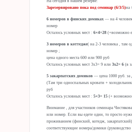
На сегодня в нашем резерве:
Зарезервировано пока под семинар (6/3/5)
на 
6 номеров в финских домиках
— на 4 человека
номер
Осталось условных мест :
6×4=28
(+возможно е
3 номеров в коттедже
( на 2-3 человека , там 
номер ;
цена одного места 600 или 900 руб
Осталось условных мест 3х3= 9 или
3х2= 6
(в з
5 закарпатских домиков
— цена 1000 руб. за
(Там три односпальных кровати + холодильник и
руб
Осталось условных мест :
5×3= 15
(+ возможно
Внимание , для участников семинара Чистякова
или номер. Если вы едете один, то просто нужн
проживанием (финский, котедж, закарпатский) 
соответствующие номера/домики (руководство 