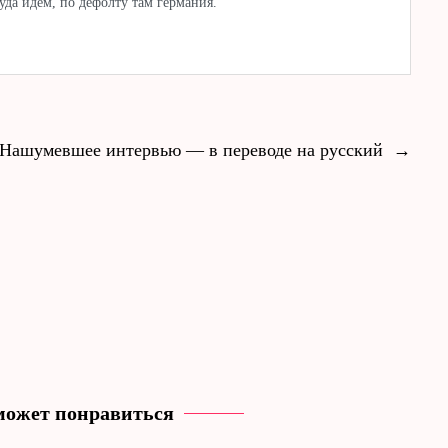
да идем, по дефолту там германия.
Нашумевшее интервью — в переводе на русский
→
может понравиться