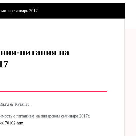
еминаре январь 2017
ния-питания на
17
a.ru & Kvazi.ru.
мость с питанием на январском семинаре 2017г.
ru/s170102.htm