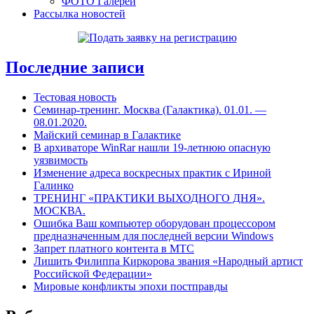
ФОТО Галереи
Рассылка новостей
Последние записи
Тестовая новость
Cеминар-тренинг. Москва (Галактика). 01.01. —
08.01.2020.
Майский семинар в Галактике
В архиваторе WinRar нашли 19-летнюю опасную
уязвимость
Изменение адреса воскресных практик с Ириной
Галинко
ТРЕНИНГ «ПРАКТИКИ ВЫХОДНОГО ДНЯ».
МОСКВА.
Ошибка Ваш компьютер оборудован процессором
предназначенным для последней версии Windows
Запрет платного контента в МТС
Лишить Филиппа Киркорова звания «Народный артист
Российской Федерации»
Мировые конфликты эпохи постправды