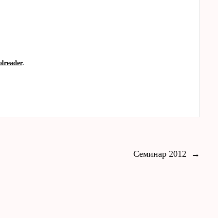
olreader
.
Семинар 2012
→