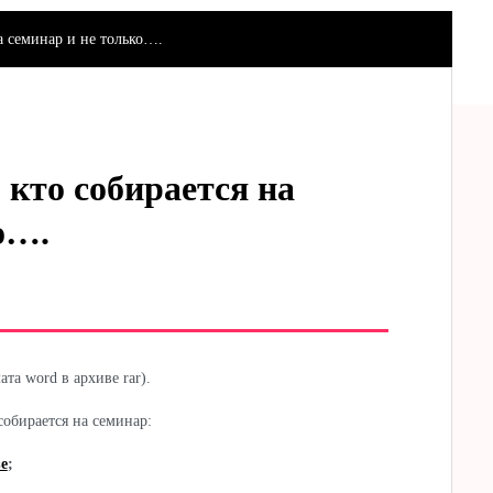
на семинар и не только….
 кто собирается на
о….
та word в архиве rar).
обирается на семинар:
е
;