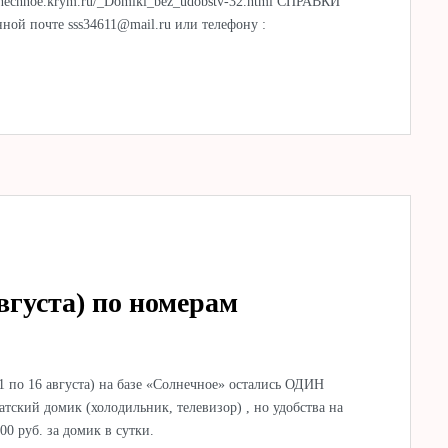
olnechnoe.krym.ru/_Domiki_bez_udobstv-32.html СПРАВКИ
й почте sss34611@mail.ru или телефону :
вгуста) по номерам
1 по 16 августа) на базе «Солнечное» остались ОДИН
ский домик (холодильник, телевизор) , но удобства на
00 руб. за домик в сутки.