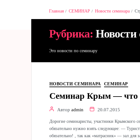
Главная
СЕМИНАР
Новости семинара
Ст
Hamster & Co
Рубрика:
Новости
Это новости по семинару
НОВОСТИ СЕМИНАРА
СЕМИНАР
Семинар Крым — что о
Автор
admin
20.07.2015
Дорогие семинаристы, участники Крымского с
обязательно нужно взять следующее: — Турист
обязательно! , так как «матрасник» — зал для 