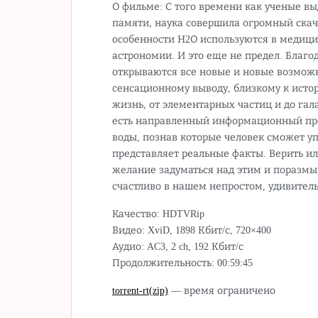
О фильме: С того времени как ученые вы
памяти, наука совершила огромный скачо
особенности Н2О используются в медици
астрономии. И это еще не предел. Благ
открываются все новые и новые возможн
сенсационному выводу, близкому к исто
жизнь, от элементарных частиц и до гала
есть направленный информационный про
воды, познав которые человек сможет уп
представляет реальные факты. Верить или
желание задуматься над этим и поразмы
счастливо в нашем непростом, удивите
Качество: HDTVRip
Видео: XviD, 1898 Кбит/с, 720×400
Аудио: AC3, 2 ch, 192 Кбит/с
Продолжительность: 00:59:45
torrent-rt(zip)
— время ограничено