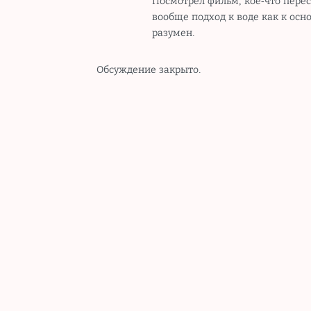
Посмотрел фильм, кое-что перес
вообще подход к воде как к ос
разумен.
Обсуждение закрыто.