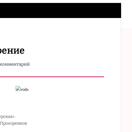
рение
 комментарий
ерская»
 Прохоренков