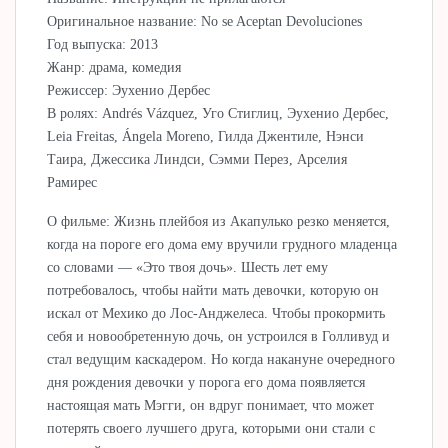
Оригинальное название: No se Aceptan Devoluciones
Год выпуска: 2013
Жанр: драма, комедия
Режиссер: Эухенио Дербес
В ролях: Andrés Vázquez, Уго Стиглиц, Эухенио Дербес,
Leia Freitas, Ángela Moreno, Гилда Джентиле, Нэнси
Таира, Джессика Линдси, Сэмми Перез, Арселия
Рамирес
О фильме: Жизнь плейбоя из Акапулько резко меняется,
когда на пороге его дома ему вручили грудного младенца
со словами — «Это твоя дочь». Шесть лет ему
потребовалось, чтобы найти мать девочки, которую он
искал от Мехико до Лос-Анджелеса. Чтобы прокормить
себя и новообретенную дочь, он устроился в Голливуд и
стал ведущим каскадером. Но когда накануне очередного
дня рождения девочки у порога его дома появляется
настоящая мать Мэгги, он вдруг понимает, что может
потерять своего лучшего друга, которыми они стали с