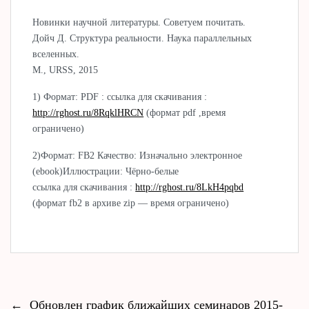
Новинки научной литературы. Советуем почитать.
Дойч Д. Структура реальности. Наука параллельных
вселенных.
М., URSS, 2015
1) Формат: PDF : ссылка для скачивания :
http://rghost.ru/8RqklHRCN
(формат pdf ,время
ограничено)
2)Формат: FB2 Качество: Изначально электронное
(ebook)Иллюстрации: Чёрно-белыe
ссылка для скачивания :
http://rghost.ru/8LkH4pqbd
(формат fb2 в архиве zip — время ограничено)
←
Обновлен график ближайших семинаров 2015-