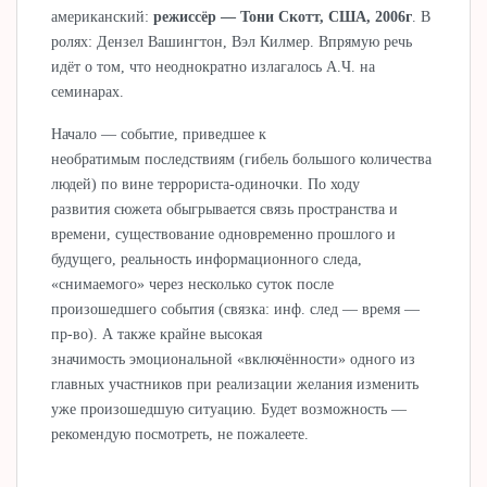
американский:
режиссёр — Тони Скотт, США, 2006г
. В
ролях: Дензел Вашингтон, Вэл Килмер. Впрямую речь
идёт о том, что неоднократно излагалось А.Ч. на
семинарах.
Начало — событие, приведшее к
необратимым последствиям (гибель большого количества
людей) по вине террориста-одиночки. По ходу
развития сюжета обыгрывается связь пространства и
времени, существование одновременно прошлого и
будущего, реальность информационного следа,
«снимаемого» через несколько суток после
произошедшего события (связка: инф. след — время —
пр-во). А также крайне высокая
значимость эмоциональной «включённости» одного из
главных участников при реализации желания изменить
уже произошедшую ситуацию. Будет возможность —
рекомендую посмотреть, не пожалеете.