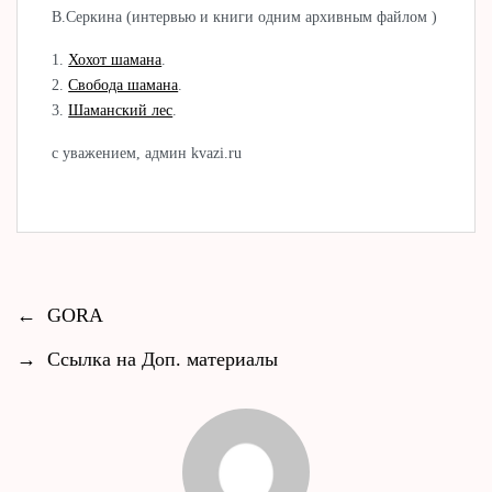
В.Серкина (интервью и книги одним архивным файлом )
1.
Хохот шамана
.
2.
Свобода шамана
.
3.
Шаманский лес
.
с уважением, админ kvazi.ru
←
GORA
→
Ссылка на Доп. материалы